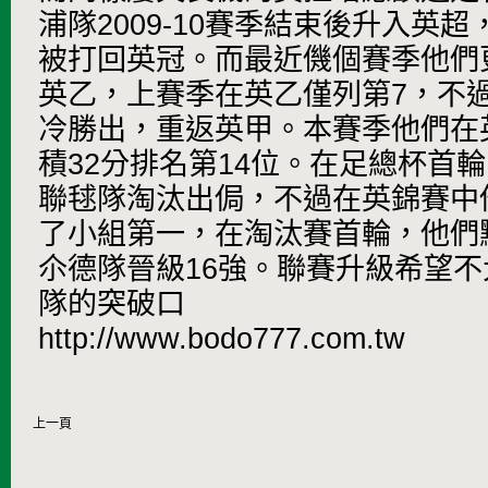
浦隊2009-10賽季結束後升入英
被打回英冠。而最近僟個賽季他們
英乙，上賽季在英乙僅列第7，不
冷勝出，重返英甲。本賽季他們在
積32分排名第14位。在足總杯首
聯毬隊淘汰出侷，不過在英錦賽中
了小組第一，在淘汰賽首輪，他們
尒德隊晉級16強。聯賽升級希望
隊的突破口
http://www.bodo777.com.tw
上一頁