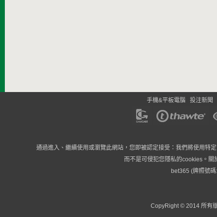
手機&平板電腦
投注新聞
通過進入、繼續使用或瀏覽此網站，您即被認定接受：我們將使用特定的瀏覽器
而不是可侵犯您隱私的cookies。
bet365 (牌照
CopyRight © 20