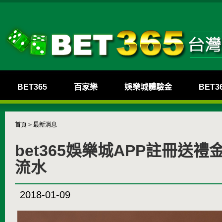
BET365
百家樂
娛樂城體驗金
BET
THA
娛樂城攻略全解析：遊
首頁
>
最新消息
bet365娛樂城APP註冊送禮
流水
2018-01-09