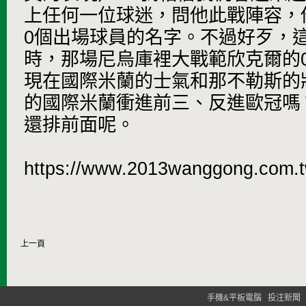
上任何一位球迷，問他此戰陣容，
0個出場球員的名字。不過好歹，
時，那場尼烏庫裡大戰範欣克爾的
現在國際米蘭的士氣和那不勒斯的
的國際米蘭衝進前三、反進歐冠嗎
還排前面呢。
https://www.2013wanggong.com.t
上一頁
手機&平板電腦
投注新聞